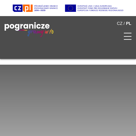
CZ
PL
O Pograniczu
Spis atrakcji
Multimedia
Partnerzy