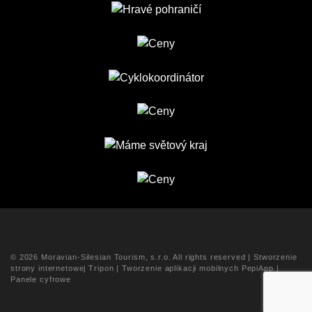
© 2026 Moravian-Silesian Tourism, s.r.o. All rights reserved |
Stworzenie
strony internetowej Tripon
|
Tworzenie aplikacji mobilnych PepiApp
|
Panele cyfrowe