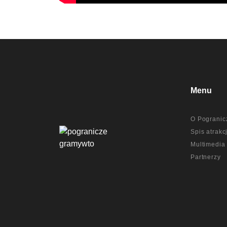
Menu
O Pogranic
Spis atrakcj
Multimedia
Partnerzy