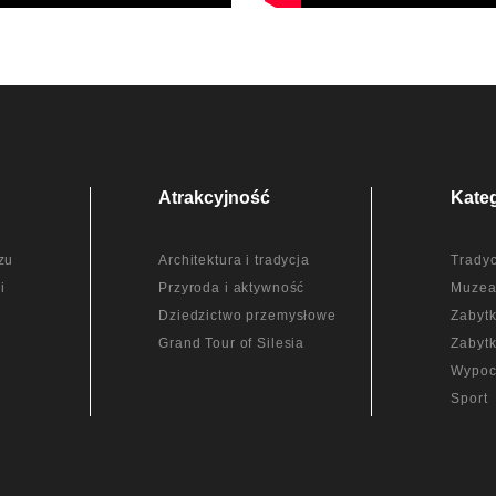
Atrakcyjność
Kate
zu
Architektura i tradycja
Tradyc
i
Przyroda i aktywność
Muze
Dziedzictwo przemysłowe
Zabytk
Grand Tour of Silesia
Zabytk
Wypoc
Sport