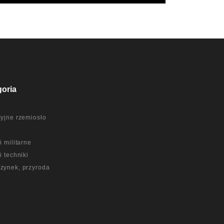
goria
yjne rzemiosło
a
i militarne
i techniki
zynek, przyroda