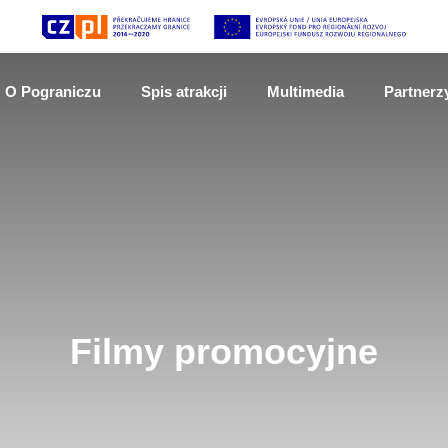
O Pograniczu
Spis atrakcji
Multimedia
Partnerz
Filmy promocyjne