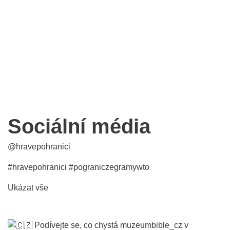
Koniaków
Centrum regionálních
produktů v
Koniákově
Sociální média
@hravepohranici
#hravepohranici
#pograniczegramywto
Ukázat vše