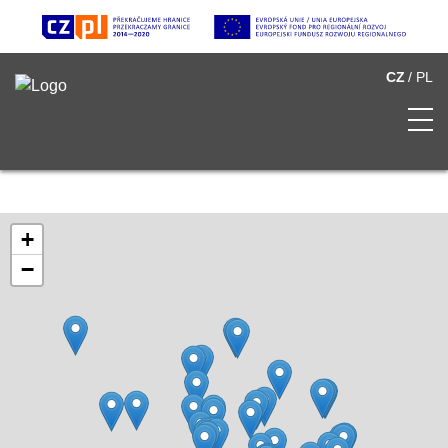
CZ
PL
O Hravém pohraničí
+
−
Seznam atraktivit
Multimédia
Partneři