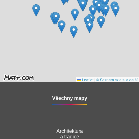
Leaflet
|
© Seznam.cz a.s. a další
Všechny mapy
Architektura
a tradice