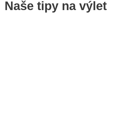
Naše tipy na výlet
Racibórz
Arboretum moravské
brány v Ratiboři