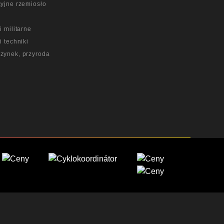
yjne rzemiosło
a
i militarne
i techniki
zynek, przyroda