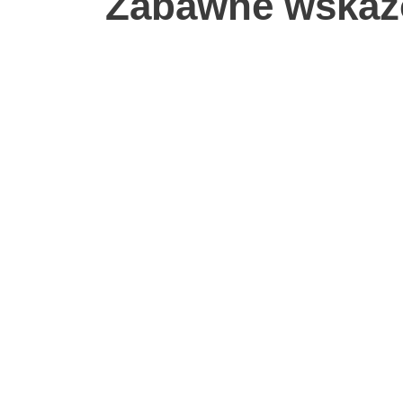
Zabawne wskaz
U
W
Tworków
Ruiny Zamku w
K
Tworkowie
C