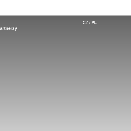
CZ
PL
artnerzy