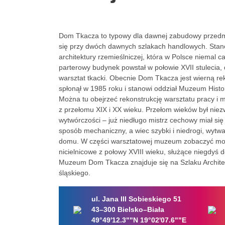
Dom Tkacza to typowy dla dawnej zabudowy przedm
się przy dwóch dawnych szlakach handlowych. Stan
architektury rzemieślniczej, która w Polsce niemal c
parterowy budynek powstał w połowie XVII stulecia, 
warsztat tkacki. Obecnie Dom Tkacza jest wierną re
spłonął w 1985 roku i stanowi oddział Muzeum Histo
Można tu obejrzeć rekonstrukcję warsztatu pracy i m
z przełomu XIX i XX wieku. Przełom wieków był nie
wytwórczości – już niedługo mistrz cechowy miał się 
sposób mechaniczny, a wiec szybki i niedrogi, wytwar
domu. W części warsztatowej muzeum zobaczyć mo
nicielnicowe z połowy XVIII wieku, służące niegdyś 
Muzeum Dom Tkacza znajduje się na Szlaku Archit
śląskiego.
ul. Jana III Sobieskiego 51
43–300 Bielsko–Biała
49°49'12.3""N 19°02'07.6""E