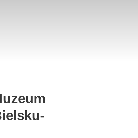
Muzeum
ielsku-