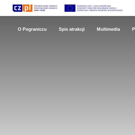
O Pograniczu
Spis atrakcji
Multimedia
P