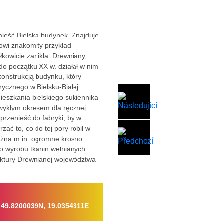
ieść Bielska budynek. Znajduje
owi znakomity przykład
ałkowicie zanikła. Drewniany,
do początku XX w. działał w nim
konstrukcją budynku, który
rycznego w Bielsku-Białej.
ieszkania bielskiego sukiennika
zwykłym okresem dla ręcznej
przenieść do fabryki, by w
zać to, co do tej pory robił w
żna m.in. ogromne krosno
do wyrobu tkanin wełnianych.
ektury Drewnianej województwa
49.8200039N, 19.0354311E