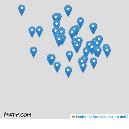
Leaflet
|
© Seznam.cz a.s. a další