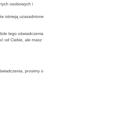
nych osobowych i
e istnieją uzasadnione
 dole tego oświadczenia
eć od Ciebie, ale masz
oświadczenia, prosimy o