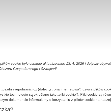
lików cookie było ostatnio aktualizowane 13. 4. 2026 i dotyczy obywate
Obszaru Gospodarczego i Szwajcarii.
https://hravepohranici.cz
(dalej: „strona internetowa”) używa plików coo
ystkie technologie są określane jako „pliki cookie”). Pliki cookie są ró
szym dokumencie informujemy o korzystaniu z plików cookie na naszej s
eczka?