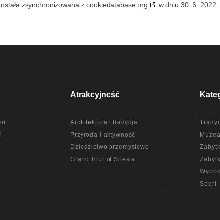
 została zsynchronizowana z
cookiedatabase.org
w dniu 30. 6. 2022.
Atrakcyjność
Kate
zu
Architektura i tradycja
Tradyc
i
Przyroda i aktywność
Muze
Dziedzictwo przemysłowe
Zabytk
Grand Tour of Silesia
Zabytk
Wypoc
Sport