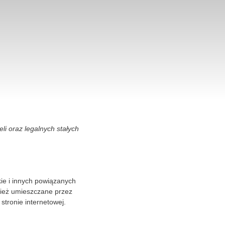
li oraz legalnych stałych
kie i innych powiązanych
wnież umieszczane przez
tronie internetowej.