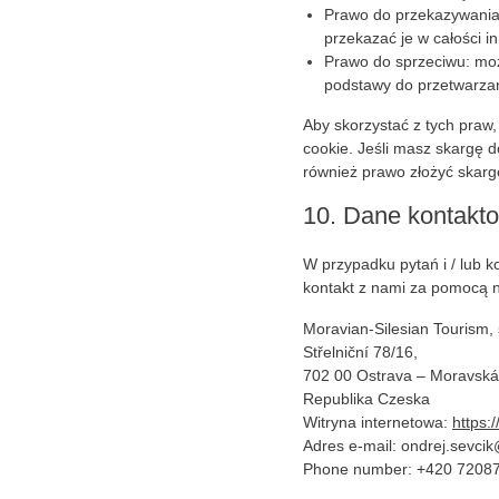
Prawo do przekazywania
przekazać je w całości i
Prawo do sprzeciwu: moż
podstawy do przetwarzan
Aby skorzystać z tych praw,
cookie. Jeśli masz skargę 
również prawo złożyć skar
10. Dane kontakt
W przypadku pytań i / lub k
kontakt z nami za pomocą 
Moravian-Silesian Tourism, s
Střelniční 78/16,
702 00 Ostrava – Moravská
Republika Czeska
Witryna internetowa:
https:
Adres e-mail:
ondrej.sevci
Phone number: +420 7208