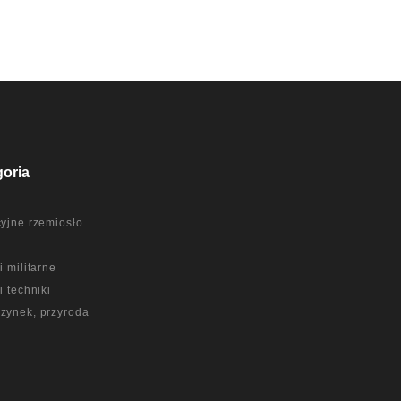
goria
yjne rzemiosło
a
i militarne
i techniki
zynek, przyroda