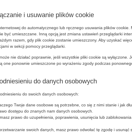
łączanie i usuwanie plików cookie
nternetowej do automatycznego lub ręcznego usuwania plików cookie. 
nie być umieszczane. Inną opcją jest zmiana ustawień przeglądarki inte
żdym razem, gdy plik cookie zostanie umieszczony. Aby uzyskać więcej
kcjami w sekcji pomocy przeglądarki.
oże nie działać poprawnie, jeśli wszystkie pliki cookie są wyłączone. Je
aną one ponownie umieszczone po wyrażeniu zgody podczas ponowneg
 odniesieniu do danych osobowych
odniesieniu do swoich danych osobowych:
aczego Twoje dane osobowe są potrzebne, co się z nimi stanie i jak 
rawo dostępu do znanych nam danych osobowych.
masz prawo do uzupełnienia, poprawienia, usunięcia lub zablokowan
 przetwarzanie swoich danych, masz prawo odwołać tę zgodę i usunąć