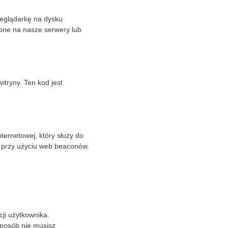
rzeglądarkę na dysku
one na nasze serwery lub
itryny. Ten kod jest
ternetowej, który służy do
e przy użyciu web beaconów.
cji użytkownika.
sposób nie musisz