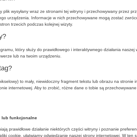
osty plik wysyłany wraz ze stronami tej witryny i przechowywany przez p
ego urządzenia. Informacje w nich przechowywane mogą zostać zwróc
ron trzecich podczas kolejnej wizyty.
y?
gramu, który służy do prawidłowego i interaktywnego działania naszej w
erze lub na twoim urządzeniu.
 tag?
kselowy) to mały, niewidoczny fragment tekstu lub obrazu na stronie in
onie internetowej. Aby to zrobić, różne dane o tobie są przechowywan
e lub funkcjonalne
iają prawidłowe działanie niektórych części witryny i poznanie preferen
liki cookie, ułatwiamy odwiedzanie naszej strony internetowej. W ten 