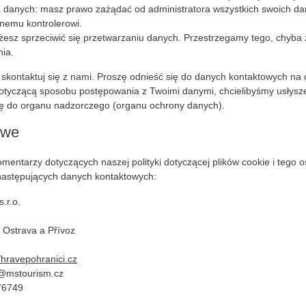
 danych: masz prawo zażądać od administratora wszystkich swoich da
nnemu kontrolerowi.
esz sprzeciwić się przetwarzaniu danych. Przestrzegamy tego, chyba ż
ia.
 skontaktuj się z nami. Proszę odnieść się do danych kontaktowych na
dotyczącą sposobu postępowania z Twoimi danymi, chcielibyśmy usłysz
gę do organu nadzorczego (organu ochrony danych).
owe
omentarzy dotyczących naszej polityki dotyczącej plików cookie i tego 
następujących danych kontaktowych:
.r.o.
 Ostrava a Přívoz
//hravepohranici.cz
k@
mstourism.cz
76749