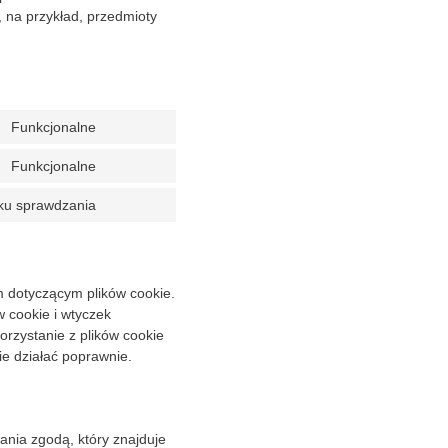
, na przykład, przedmioty
Funkcjonalne
Consent
to
Funkcjonalne
Consent
service
to
polylang
oku sprawdzania
Consent
service
to
wordpress
service
różne
m dotyczącym plików cookie.
w cookie i wtyczek
rzystanie z plików cookie
ie działać poprawnie.
ania zgodą, który znajduje