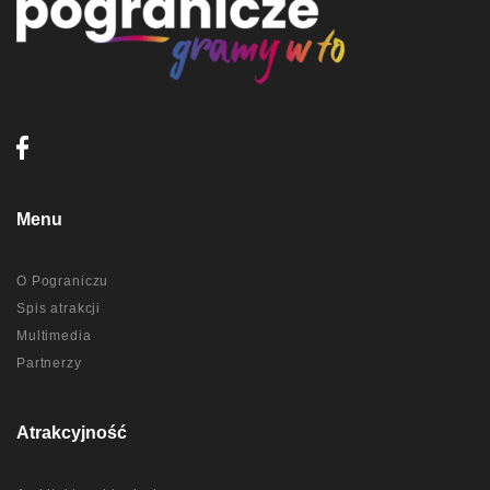
Menu
O Pograniczu
Spis atrakcji
Multimedia
Partnerzy
Atrakcyjność