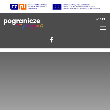
CZ
PL
O Pograniczu
Spis atrakcji
Multimedia
Partnerzy