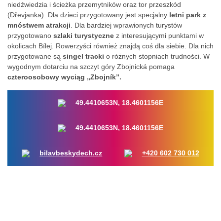
niedźwiedzia i ścieżka przemytników oraz tor przeszkód
(Dřevjanka). Dla dzieci przygotowany jest specjalny
letni park z
mnóstwem atrakcji
. Dla bardziej wprawionych turystów
przygotowano
szlaki turystyczne
z interesującymi punktami w
okolicach Bílej. Rowerzyści również znajdą coś dla siebie. Dla nich
przygotowane są
singel tracki
o różnych stopniach trudności. W
wygodnym dotarciu na szczyt góry Zbojnická pomaga
czteroosobowy wyciąg „Zbojník”.
49.4410653N, 18.4601156E
49.4410653N, 18.4601156E
bilavbeskydech.cz
+420 602 730 012