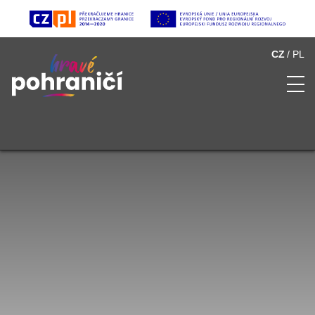
CZ
PL
O Hravém pohraničí
Seznam atraktivit
Multimédia
Partneři