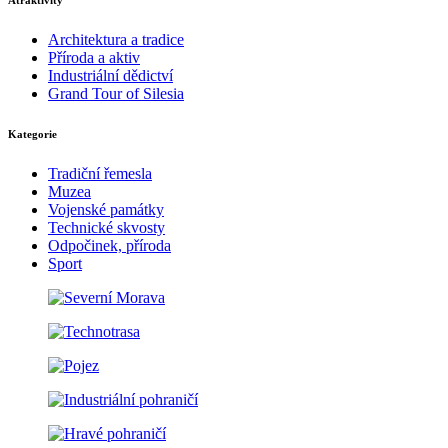
Architektura a tradice
Příroda a aktiv
Industriální dědictví
Grand Tour of Silesia
Kategorie
Tradiční řemesla
Muzea
Vojenské památky
Technické skvosty
Odpočinek, příroda
Sport