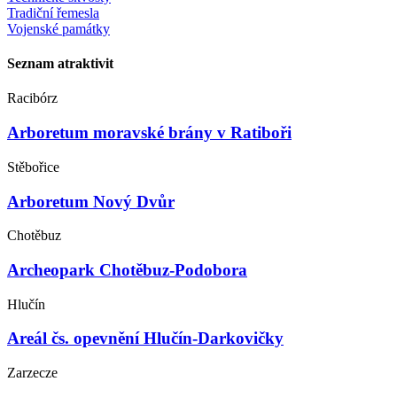
Tradiční řemesla
Vojenské památky
Seznam atraktivit
Racibórz
Arboretum moravské brány v Ratiboři
Stěbořice
Arboretum Nový Dvůr
Chotěbuz
Archeopark Chotěbuz-Podobora
Hlučín
Areál čs. opevnění Hlučín-Darkovičky
Zarzecze