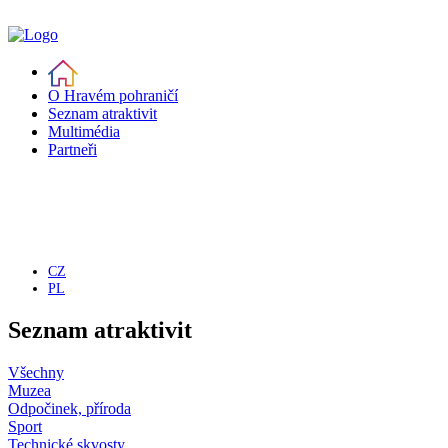
O Hravém pohraničí
Seznam atraktivit
Multimédia
Partneři
CZ
PL
Seznam atraktivit
Všechny
Muzea
Odpočinek, příroda
Sport
Technické skvosty