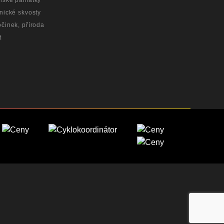
nské památky
nické skvosty
činek, příroda
t