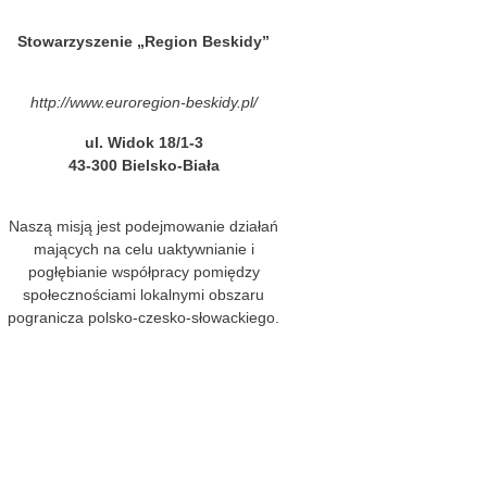
Stowarzyszenie „Region Beskidy”
http://www.euroregion-beskidy.pl/
ul. Widok 18/1-3
43-300 Bielsko-Biała
Naszą misją jest podejmowanie działań
mających na celu uaktywnianie i
pogłębianie współpracy pomiędzy
społecznościami lokalnymi obszaru
pogranicza polsko-czesko-słowackiego.