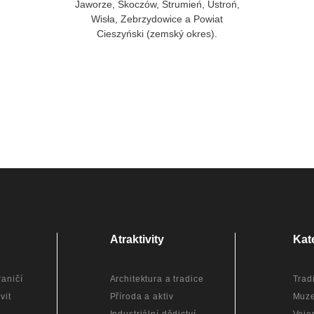
Jaworze, Skoczów, Strumień, Ustroń,
Wisła, Zebrzydowice a Powiat
Cieszyński (zemský okres).
Atraktivity
Kat
aničí
Architektura a tradice
Trad
vit
Příroda a aktiv
Muz