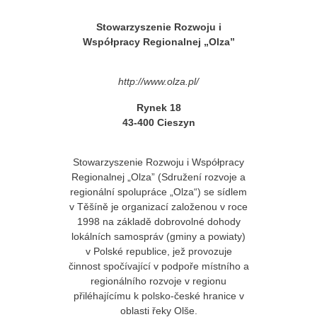
Stowarzyszenie Rozwoju i
Współpracy Regionalnej „Olza”
http://www.olza.pl/
Rynek 18
43-400 Cieszyn
Stowarzyszenie Rozwoju i Współpracy
Regionalnej „Olza” (Sdružení rozvoje a
regionální spolupráce „Olza“) se sídlem
v Těšíně je organizací založenou v roce
1998 na základě dobrovolné dohody
lokálních samospráv (gminy a powiaty)
v Polské republice, jež provozuje
činnost spočívající v podpoře místního a
regionálního rozvoje v regionu
přiléhajícímu k polsko-české hranice v
oblasti řeky Olše.