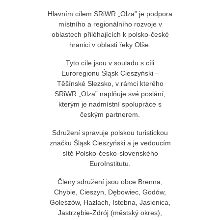
Hlavním cílem SRiWR „Olza” je podpora
místního a regionálního rozvoje v
oblastech přiléhajících k polsko-české
hranici v oblasti řeky Olše.
Tyto cíle jsou v souladu s cíli
Euroregionu Śląsk Cieszyński –
Těšínské Slezsko, v rámci kterého
SRiWR „Olza” naplňuje své poslání,
kterým je nadmístní spolupráce s
českým partnerem.
Sdružení spravuje polskou turistickou
značku Śląsk Cieszyński a je vedoucím
sítě Polsko-česko-slovenského
EuroInstitutu.
Členy sdružení jsou obce Brenna,
Chybie, Cieszyn, Dębowiec, Godów,
Goleszów, Hażlach, Istebna, Jasienica,
Jastrzębie-Zdrój (městský okres),