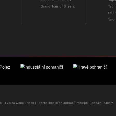
Industriální dědictví
Voje
Grand Tour of Silesia
Tech
Odpo
Spor
ed |
Tvorba webu Tripon
|
Tvorba mobilních aplikací PepiApp
|
Digitální panely