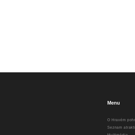
Menu
O Hravém pohr
Seznam atrakti