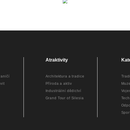
Atraktivity
Kat
aničí
Architektura a tradice
Trad
vit
Příroda a aktiv
Muz
Industriální dědictví
Voje
Grand Tour of Silesia
Tech
Odpo
Spor