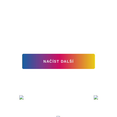
Bielsko-Biała
Muzeum Stará
továrna v Bílsku-B
NAČÍST DALŠÍ