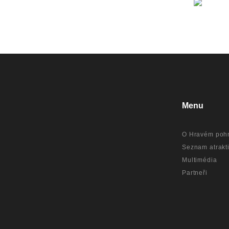
Menu
O Hravém pohr
Seznam atrakti
Multimédia
Partneři