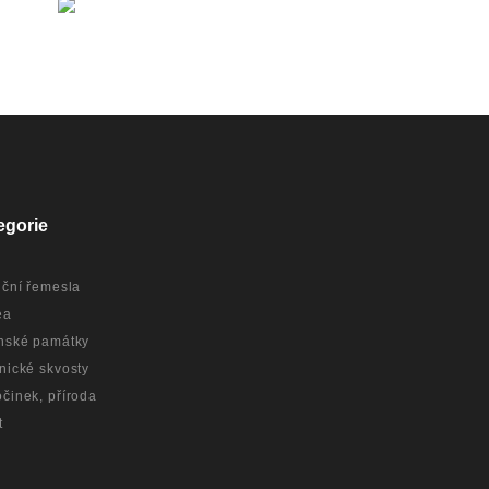
egorie
iční řemesla
ea
nské památky
nické skvosty
činek, příroda
t