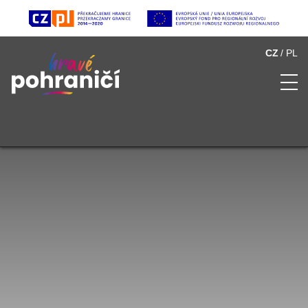
CZ
PL
O Hravém pohraničí
Seznam atraktivit
Multimédia
Partneři