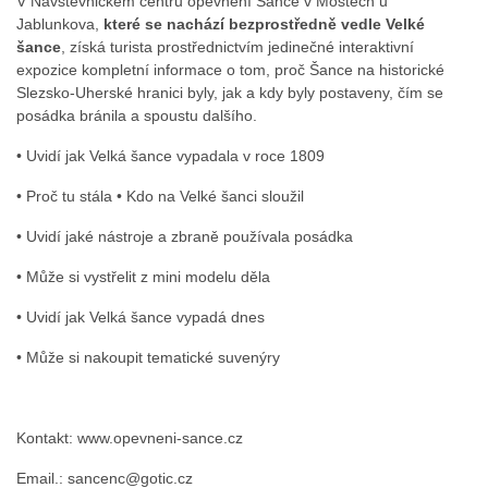
V Návštěvnickém centru opevnění Šance v Mostech u
Jablunkova,
které se nachází bezprostředně vedle Velké
šance
, získá turista prostřednictvím jedinečné interaktivní
expozice kompletní informace o tom, proč Šance na historické
Slezsko-Uherské hranici byly, jak a kdy byly postaveny, čím se
posádka bránila a spoustu dalšího.
• Uvidí jak Velká šance vypadala v roce 1809
• Proč tu stála • Kdo na Velké šanci sloužil
• Uvidí jaké nástroje a zbraně používala posádka
• Může si vystřelit z mini modelu děla
• Uvidí jak Velká šance vypadá dnes
• Může si nakoupit tematické suvenýry
Kontakt: www.opevneni-sance.cz
Email.: sancenc@gotic.cz