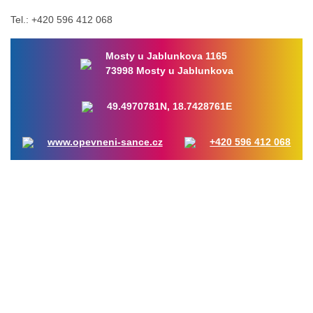
Tel.: +420 596 412 068
Mosty u Jablunkova 1165
73998 Mosty u Jablunkova
49.4970781N, 18.7428761E
www.opevneni-sance.cz
+420 596 412 068