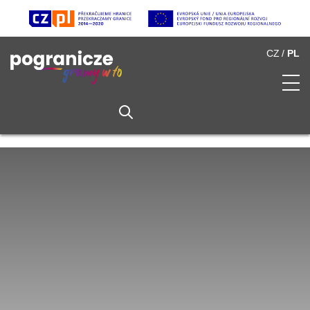
CZ
PL
O Pograniczu
Spis atrakcji
Multimedia
Partnerzy