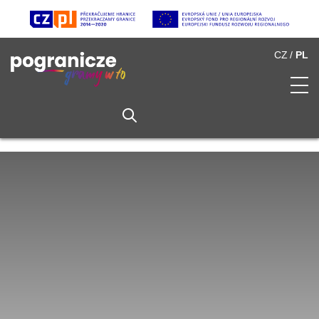
CZ
PL
O Pograniczu
Spis atrakcji
Multimedia
Partnerzy