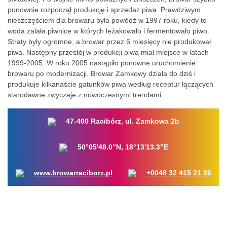
ponownie rozpoczął produkcję i sprzedaż piwa. Prawdziwym
nieszczęściem dla browaru była powódź w 1997 roku, kiedy to
woda zalała piwnice w których leżakowało i fermentowało piwo.
Straty były ogromne, a browar przez 6 miesięcy nie produkował
piwa. Następny przestój w produkcji piwa miał miejsce w latach
1999-2005. W roku 2005 nastąpiło ponowne uruchomienie
browaru po modernizacji. Browar Zamkowy działa do dziś i
produkuje kilkanaście gatunków piwa według receptur łączących
starodawne zwyczaje z nowoczesnymi trendami.
47-400 Racibórz, ul. Zamkowa 2b
50°05'48.0”N, 18°13'13.3”E
www.browarraciborz.pl
+0048 32 415 21 28