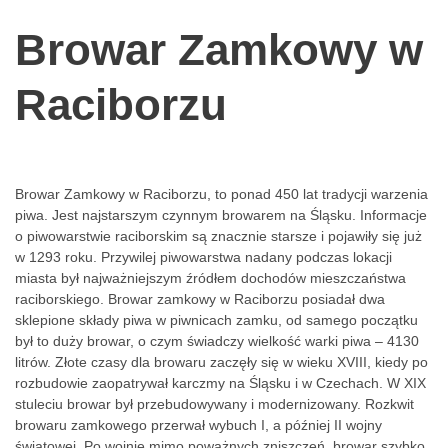
Browar Zamkowy w
Raciborzu
Browar Zamkowy w Raciborzu, to ponad 450 lat tradycji warzenia
piwa. Jest najstarszym czynnym browarem na Śląsku. Informacje
o piwowarstwie raciborskim są znacznie starsze i pojawiły się już
w 1293 roku. Przywilej piwowarstwa nadany podczas lokacji
miasta był najważniejszym źródłem dochodów mieszczaństwa
raciborskiego. Browar zamkowy w Raciborzu posiadał dwa
sklepione składy piwa w piwnicach zamku, od samego początku
był to duży browar, o czym świadczy wielkość warki piwa – 4130
litrów. Złote czasy dla browaru zaczęły się w wieku XVIII, kiedy po
rozbudowie zaopatrywał karczmy na Śląsku i w Czechach. W XIX
stuleciu browar był przebudowywany i modernizowany. Rozkwit
browaru zamkowego przerwał wybuch I, a później II wojny
światowej. Po wojnie mimo poważnych zniszczeń, browar szybko