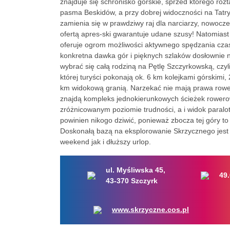
znajduje się schronisko górskie, sprzed którego roz
pasma Beskidów, a przy dobrej widoczności na Tat
zamienia się w prawdziwy raj dla narciarzy, nowocze
ofertą apres-ski gwarantuje udane szusy! Natomiast
oferuje ogrom możliwości aktywnego spędzania czas
konkretna dawka gór i pięknych szlaków dosłownie n
wybrać się całą rodziną na Pętlę Szczyrkowską, czyl
której turyści pokonają ok. 6 km kolejkami górskimi,
km widokową granią. Narzekać nie mają prawa rowe
znajdą kompleks jednokierunkowych ścieżek rowerow
zróżnicowanym poziomie trudności, a i widok paralo
powinien nikogo dziwić, ponieważ zbocza tej góry to 
Doskonałą bazą na eksplorowanie Skrzycznego jest
weekend jak i dłuższy urlop.
ul. Myśliwska 45,
49
43-370 Szczyrk
www.skrzyczne.cos.pl