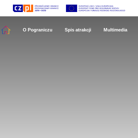
O Pograniczu
Spis atrakcji
Multimedia