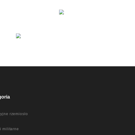
goria
yjne rzemiosło
a
i militarne