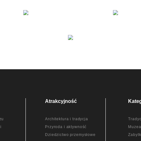
Atrakcyjność
Kate
zu
Architektura i tradycja
Tradyc
i
Przyroda i aktywność
Muze
Dziedzictwo przemysłowe
Zabytk