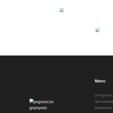
Menu
O Pogranic
Spis atrakcj
Multimedia