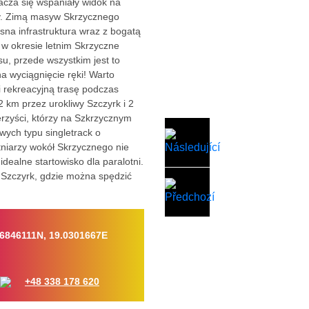
tacza się wspaniały widok na
ry. Zimą masyw Skrzycznego
sna infrastruktura wraz z bogatą
 w okresie letnim Skrzyczne
u, przede wszystkim jest to
a wyciągnięcie ręki! Warto
i rekreacyjną trasę podczas
 2 km przez urokliwy Szczyrk i 2
rzyści, którzy na Szkrzycznym
ych typu singletrack o
tniarzy wokół Skrzycznego nie
idealne startowisko dla paralotni.
 Szczyrk, gdzie można spędzić
.6846111N, 19.0301667E
+48 338 178 620