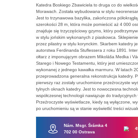
Katedra Boskiego Zbawiciela to druga co do wielkoś
Morawach. Została wybudowana w stylu neorenesa
Jest to trzynawowa bazylika, zakończona półokrągłą
szerokości 28 m, która może pomieścić aż 4 000 o
znajduje się trzyczęściowy gzyms, który podtrzymy
w stylu jońskim wykonanych z piaskowca. Sklepienie
przez pilastry w stylu korynckim. Skarbem katedry j
autorstwa Ferdinanda Stuflessera z roku 1891. Inter
ołtarz z imponującym obrazem Mikoláša Medka i Vá
Starego i Nowego Testamentu, który jest umieszcz
wykonanej z jednego kawałka marmuru. W latach 2
przeprowadzona generalna rekonstrukcja katedry. P
pierwszy raz zostały uruchomione przeźroczyste wy
tylnych oknach katedry. Jest to nowoczesna techno
współczesnej technologii nawiązuje do tradycyjnych 
Przeźroczyste wyświetlacze, kiedy są wyłączone, wyg
po uruchomieniu są w stanie wyświetlić treści wizual
Nám. Msgr. Šrámka 4
4
702 00 Ostrava