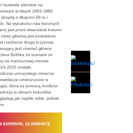
ci budowla sakralna na
nsowym w latach 1883-1889.
 absydą o długości 68 m i
sób. Na wysokości naw bocznych
wany jest przez dwanaście kolumn
 nawy głównej jest podzielone
est rzeźbiona droga krzyżowa
esujący jest również główny
clava Boštíka ze scenami ze
ony na marmurowej mensie
014-2015 została
odczas uroczystego otwarcia
świetlacze umieszczone w
logia, która za pomocą środków
witraży w oknach kościołów.
lądają jak zwykłe szkło, jednak
ne.
9.8359850N, 18.2888497E