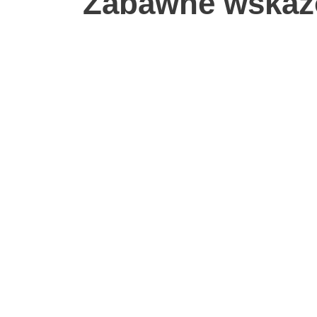
Zabawne wskaz
J
D
Koniaków
Centrum Produktu
u
Regionalnego w
Z
Koniakowie
J