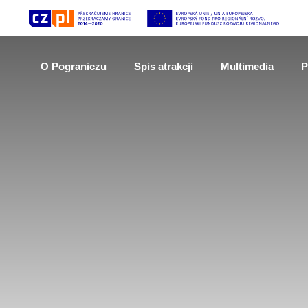
O Pograniczu
Spis atrakcji
Multimedia
P