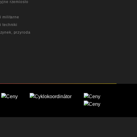
yjne rzemiosło
a
i militarne
i techniki
zynek, przyroda