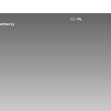
CZ
PL
artnerzy