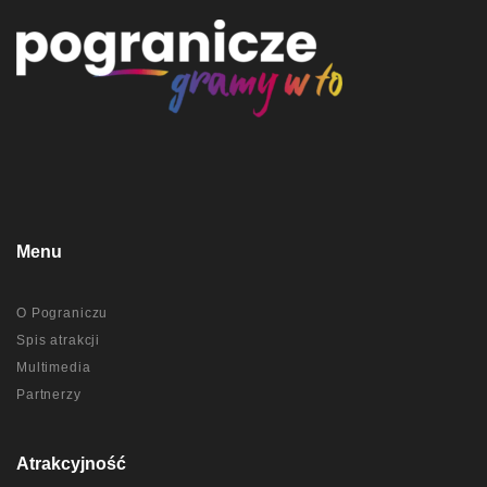
Menu
O Pograniczu
Spis atrakcji
Multimedia
Partnerzy
Atrakcyjność