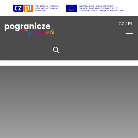
CZ
PL
O Pograniczu
Spis atrakcji
Multimedia
Partnerzy