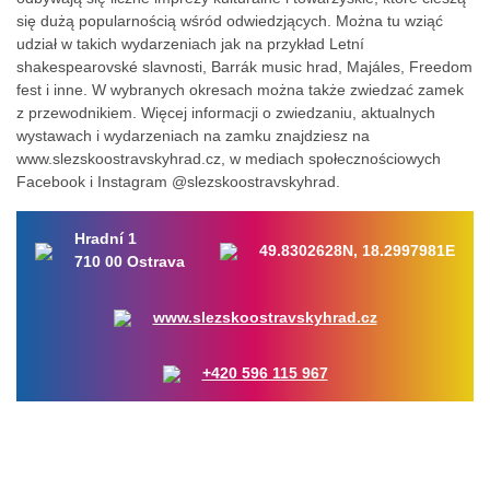
się dużą popularnością wśród odwiedzjących. Można tu wziąć
udział w takich wydarzeniach jak na przykład Letní
shakespearovské slavnosti, Barrák music hrad, Majáles, Freedom
fest i inne. W wybranych okresach można także zwiedzać zamek
z przewodnikiem. Więcej informacji o zwiedzaniu, aktualnych
wystawach i wydarzeniach na zamku znajdziesz na
www.slezskoostravskyhrad.cz, w mediach społecznościowych
Facebook i Instagram @slezskoostravskyhrad.
Hradní 1
49.8302628N, 18.2997981E
710 00 Ostrava
www.slezskoostravskyhrad.cz
+420 596 115 967