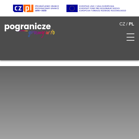
CZ
PL
O Pograniczu
Spis atrakcji
Multimedia
Partnerzy