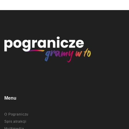
Menu
O Pograniczu
Spis atrakcji
Multimedia