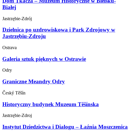
Dom Tkacza – Muzeum Historyczne w Bielsku-
Białej
Jastrzębie-Zdrój
Dzielnica po uzdrowiskowa i Park Zdrojowy w
Jastrzębiu-Zdroju
Ostrava
Galeria sztuk pięknych w Ostrawie
Odry
Graniczne Meandry Odry
Český Těšín
Historyczny budynek Muzeum Těšínska
Jastrzębie-Zdroj
Instytut Dziedzictwa i Dialogu – Łaźnia Moszczenica