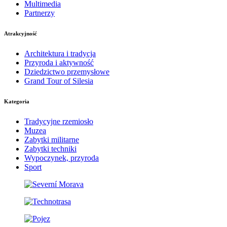
Multimedia
Partnerzy
Atrakcyjność
Architektura i tradycja
Przyroda i aktywność
Dziedzictwo przemysłowe
Grand Tour of Silesia
Kategoria
Tradycyjne rzemiosło
Muzea
Zabytki militarne
Zabytki techniki
Wypoczynek, przyroda
Sport