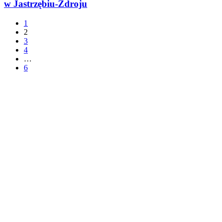
w Jastrzębiu-Zdroju
1
2
3
4
…
6