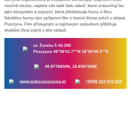
naučná stezka, najdete zde také řadu tabulí, které znázorňují les
jako ekosystém a expozici, která představuje faunu a flóru.
Návštěvu farmy vám zpříjemní film o historii života zubrů v oblasti
Pszczyna. Film přístupným a zajímavým způsobem přibližuje
divákům život zubrů v této oblasti.
ul. Żorska 5 43-200
Pszczyna 49°58'41.7""N 18°55'49.4""E
49.9778600N, 18.9307306E
www.zubry.pszczyna.pl
+0048 324 470 503