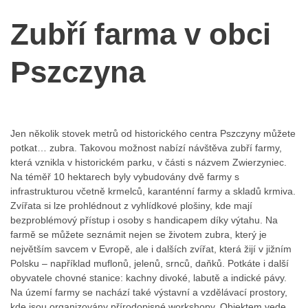
Zubří farma v obci
Pszczyna
Jen několik stovek metrů od historického centra Pszczyny můžete
potkat… zubra. Takovou možnost nabízí návštěva zubří farmy,
která vznikla v historickém parku, v části s názvem Zwierzyniec.
Na téměř 10 hektarech byly vybudovány dvě farmy s
infrastrukturou včetně krmelců, karanténní farmy a skladů krmiva.
Zvířata si lze prohlédnout z vyhlídkové plošiny, kde mají
bezproblémový přístup i osoby s handicapem díky výtahu. Na
farmě se můžete seznámit nejen se životem zubra, který je
největším savcem v Evropě, ale i dalších zvířat, která žijí v jižním
Polsku – například muflonů, jelenů, srnců, daňků. Potkáte i další
obyvatele chovné stanice: kachny divoké, labutě a indické pávy.
Na území farmy se nachází také výstavní a vzdělávací prostory,
kde jsou organizovány přírodopisné workshopy. Objektem vede