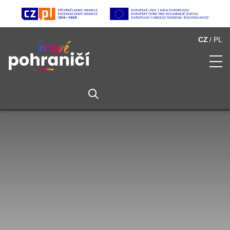
CZ
PL
O Hravém pohraničí
Seznam atraktivit
Multimédia
Partneři