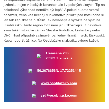
jízdenku nejen v českých korunách ale i v polských zlotých. Tip na
celodenní výlet snad nemůže být lepší! A pokud budete vzorní
pasažéři, třeba vás nechají v lokomotivě přiložit pod kotel nebo si
jen tak zapískat na píšťalu! Tak neváhejte a vyrazte na výlet na
Osoblažsko! Tento region totiž není jen úzkokolejka. K návštěvě
zvou také historické zámky Slezské Rudoltice, Linhartovy nebo
Dívčí Hrad případně zajímavé rozhledny Hraniční vrch, Biskupská
Kupa nebo Strážnice. Na Osoblažsku si zkrátka vybere každý.
Třemešná 298
79382 Třemešná
50.2676656N, 17.7225144E
www.osoblazsko.com
szd@osoblazsko.com