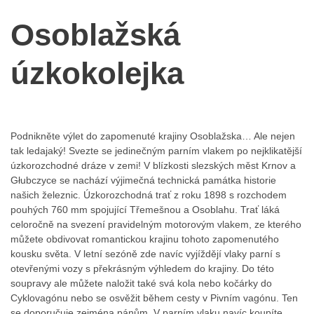
Osoblažská
úzkokolejka
Podnikněte výlet do zapomenuté krajiny Osoblažska… Ale nejen
tak ledajaký! Svezte se jedinečným parním vlakem po nejklikatější
úzkorozchodné dráze v zemi! V blízkosti slezských měst Krnov a
Głubczyce se nachází výjimečná technická památka historie
našich železnic. Úzkorozchodná trať z roku 1898 s rozchodem
pouhých 760 mm spojující Třemešnou a Osoblahu. Trať láká
celoročně na svezení pravidelným motorovým vlakem, ze kterého
můžete obdivovat romantickou krajinu tohoto zapomenutého
kousku světa. V letní sezóně zde navíc vyjíždějí vlaky parní s
otevřenými vozy s překrásným výhledem do krajiny. Do této
soupravy ale můžete naložit také svá kola nebo kočárky do
Cyklovagónu nebo se osvěžit během cesty v Pivním vagónu. Ten
se doporučuje zejména pánům. V parním vlaku navíc koupíte