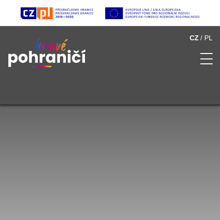
CZ
PL
O Hravém pohraničí
Seznam atraktivit
Multimédia
Partneři