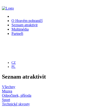
O Hravém pohraničí
Seznam atraktivit
Multimédia
Partneři
CZ
PL
Seznam atraktivit
Všechny
Muzea
Odpočinek, příroda
Sport
Technické skvosty