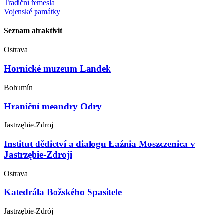
Tradiční řemesla
Vojenské památky
Seznam atraktivit
Ostrava
Hornické muzeum Landek
Bohumín
Hraniční meandry Odry
Jastrzębie-Zdroj
Institut dědictví a dialogu Łaźnia Moszczenica v
Jastrzębie-Zdroji
Ostrava
Katedrála Božského Spasitele
Jastrzębie-Zdrój