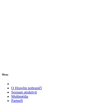
Menu
O Hravém pohraničí
Seznam atraktivit
Multimédia
Partneři