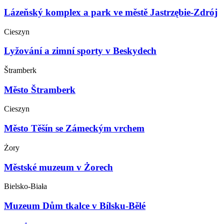
Lázeňský komplex a park ve městě Jastrzębie-Zdrój
Cieszyn
Lyžování a zimní sporty v Beskydech
Štramberk
Město Štramberk
Cieszyn
Město Těšín se Zámeckým vrchem
Żory
Městské muzeum v Żorech
Bielsko-Biała
Muzeum Dům tkalce v Bílsku-Bělé