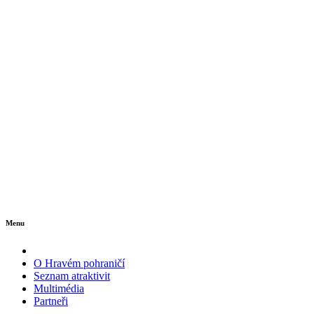
Menu
O Hravém pohraničí
Seznam atraktivit
Multimédia
Partneři