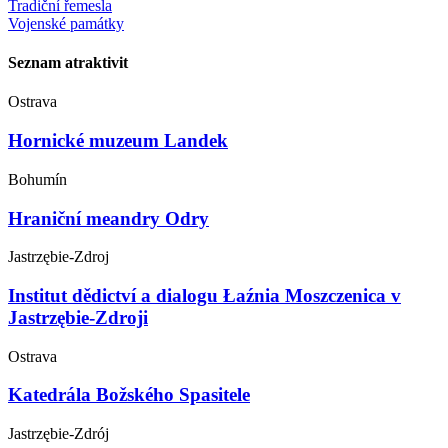
Tradiční řemesla
Vojenské památky
Seznam atraktivit
Ostrava
Hornické muzeum Landek
Bohumín
Hraniční meandry Odry
Jastrzębie-Zdroj
Institut dědictví a dialogu Łaźnia Moszczenica v
Jastrzębie-Zdroji
Ostrava
Katedrála Božského Spasitele
Jastrzębie-Zdrój