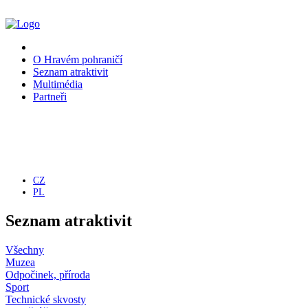
O Hravém pohraničí
Seznam atraktivit
Multimédia
Partneři
CZ
PL
Seznam atraktivit
Všechny
Muzea
Odpočinek, příroda
Sport
Technické skvosty