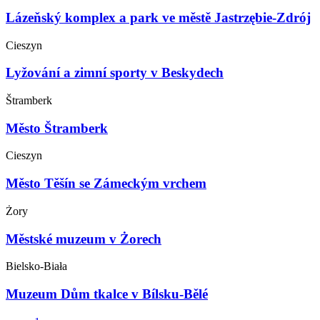
Lázeňský komplex a park ve městě Jastrzębie-Zdrój
Cieszyn
Lyžování a zimní sporty v Beskydech
Štramberk
Město Štramberk
Cieszyn
Město Těšín se Zámeckým vrchem
Żory
Městské muzeum v Żorech
Bielsko-Biała
Muzeum Dům tkalce v Bílsku-Bělé