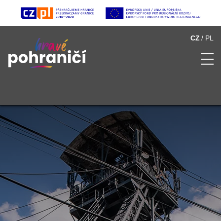
CZ
PL
O Hravém pohraničí
Seznam atraktivit
Multimédia
Partneři