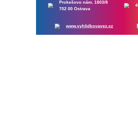
Prokešovo nám. 1803/8
4
702 00 Ostrava
www.vyhlidkovavez.cz