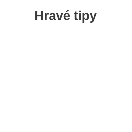
Hravé tipy
Hażlach
Dům přírodovědce v
P