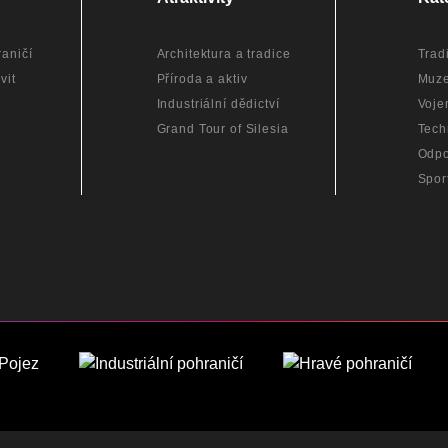
aničí
Architektura a tradice
Trad
vit
Příroda a aktiv
Muz
Industriální dědictví
Voje
Grand Tour of Silesia
Tech
Odpo
Spor