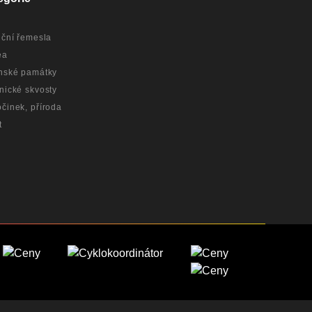
iční řemesla
ea
nské památky
nické skvosty
činek, příroda
t