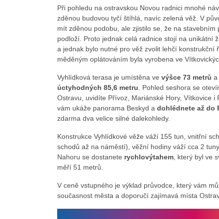
Při pohledu na ostravskou Novou radnici mnohé návš
zděnou budovou tyčí štíhlá, navíc zelená věž. V pův
mít zděnou podobu, ale zjistilo se, že na stavebním
podloží. Proto jednak celá radnice stojí na unikátn
a jednak bylo nutné pro věž zvolit lehčí konstrukční ř
měděným oplátováním byla vyrobena ve Vítkovickýc
Vyhlídková terasa je umístěna ve
výšce 73 metrů
a 
úctyhodných 85,6 metru
. Pohled seshora se oteví
Ostravu, uvidíte Přívoz, Mariánské Hory, Vítkovice 
vám ukáže panorama Beskyd a
dohlédnete až do 
zdarma dva velice silné dalekohledy.
Konstrukce Vyhlídkové věže váží 155 tun, vnitřní s
schodů až na náměstí), věžní hodiny váží cca 2 tuny
Nahoru se dostanete
rychlovýtahem
, který byl ve 
měří 51 metrů.
V ceně vstupného je výklad průvodce, který vám může
současnost města a doporučí zajímavá místa Ostrav