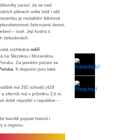
těvníky zarazí, že se nad
odních plánech měla totiž i věž
 pozemku je nestabilní štěrkové
í železobetonové žebrované desce,
ešení – ocel. Její kostra s
h železárnách.
celá rozhledna
měří
rá na Slezskou i Moravskou
i Porubu. Za jasného počasí se
Polska
. K dispozici jsou také
chodiště má 292 schodů (429
 a ciferník má v průměru 3,5 m.
své době nejvyšší v republice –
 barvitě popsat historii i
y a regionu.