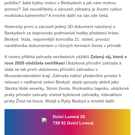
puštíka? Jaké byliny rostou v Beskydech a jak nám mohou
pomoci? Jak neuvěřitelný a zároveň záhadný je životní cyklus
modráska bahenního? A mnohé další na vás zde čeká.
Historicky první a zároveň jediný 3D dokument natočený o
Beskydech za doprovodu podmanivé hudby představí krásu
Beskyd. Voda, nejcennější komodita 21. století, provází
návštěvníka dokumentem v různých formách života v přírodě.
K centru přiléhá zahrada nevšedních zážitků
Zelený ráj, která v
roce 2020 obdržela certifikaci
Ukázková přírodní zahrada a
stala se tak první ukázkovou přírodní zahradou v
Moravskoslezském kraji. Zahrada nabízí především prostor k
relaxaci v nádherné zeleni Beskyd, skýtá spousty aktivit jako
Stezka hbité veverky, Strom života, Rozkvetlou tajenku, ukázkové
prvky přírodní zahrady včetně bylinkové zahrádky, interaktivní
prvky Život na louce, Motýli a Ryby Beskyd a mnohé další.
Dolní Lomná 26
739 91 Dolní Lomná