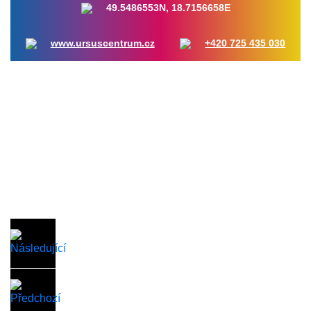
49.5486553N, 18.7156658E
www.ursuscentrum.cz
+420 725 435 030