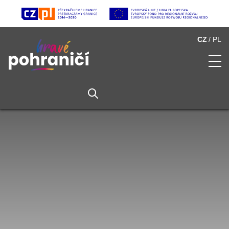
CZ
PL
O Hravém pohraničí
Seznam atraktivit
Multimédia
Partneři