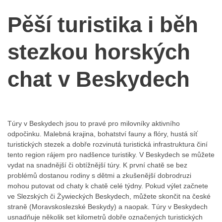
Pěší turistika i běh
stezkou horských
chat v Beskydech
Túry v Beskydech jsou to pravé pro milovníky aktivního
odpočinku. Malebná krajina, bohatství fauny a flóry, hustá síť
turistických stezek a dobře rozvinutá turistická infrastruktura činí
tento region rájem pro nadšence turistiky. V Beskydech se můžete
vydat na snadnější či obtížnější túry. K první chatě se bez
problémů dostanou rodiny s dětmi a zkušenější dobrodruzi
mohou putovat od chaty k chatě celé týdny. Pokud výlet začnete
ve Slezských či Żywieckých Beskydech, můžete skončit na české
straně (Moravskoslezské Beskydy) a naopak. Túry v Beskydech
usnadňuje několik set kilometrů dobře označených turistických