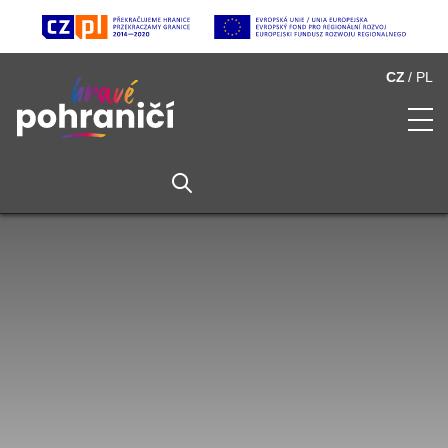
CZ
PL
O Hravém pohraničí
Seznam atraktivit
Multimédia
Partneři