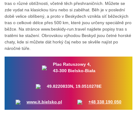
tras o různé obtížnosti, včetně těch přeshraničních. Můžete se
zde vydat na klasickou túru nebo si zaběhat. Běh je v poslední
době velice oblíbený, a proto v Beskydech vznikla síť běžeckých
tras o celkové délce přes 500 km, které jsou určeny speciálně pro
běžce. Na stránce www.beskidy-run.travel najdete popisy tras s
tratěmi ke stažení. Obrovskou výhodou Beskyd jsou četné horské
chaty, kde si můžete dát horký čaj nebo se skvěle najíst po
náročné túře.
Plac Ratuszowy 4,
43-300 Bielsko-Biała
49.8220833N, 19.0510278E
www.it.bielsko.pl
+48 338 190 050