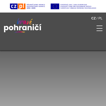
CZ
PL
O Hravém pohraničí
Seznam atraktivit
Multimédia
Partneři